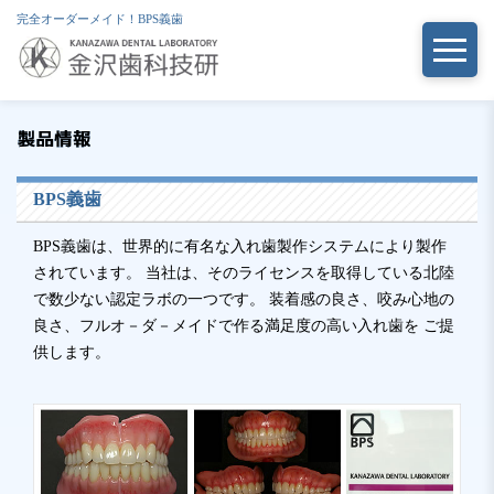
完全オーダーメイド！BPS義歯
BPS義歯
BPS義歯は、世界的に有名な入れ歯製作システムにより製作
されています。 当社は、そのライセンスを取得している北陸
で数少ない認定ラボの一つです。 装着感の良さ、咬み心地の
良さ、フルオ－ダ－メイドで作る満足度の高い入れ歯を ご提
供します。